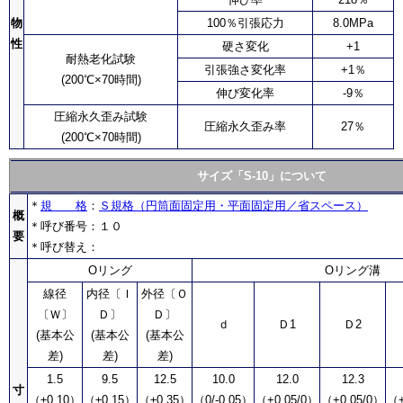
物
100％引張応力
8.0MPa
性
硬さ変化
+1
耐熱老化試験
引張強さ変化率
+1％
(200℃×70時間)
伸び変化率
-9％
圧縮永久歪み試験
圧縮永久歪み率
27％
(200℃×70時間)
サイズ「S-10」について
＊
規 格
：
Ｓ規格（円筒面固定用・平面固定用／省スペース）
概
＊呼び番号：１０
要
＊呼び替え：
Oリング
Oリング溝
線径
内径〔Ｉ
外径〔Ｏ
〔Ｗ〕
Ｄ〕
Ｄ〕
ｄ
Ｄ1
Ｄ2
(基本公
(基本公
(基本公
差)
差)
差)
1.5
9.5
12.5
10.0
12.0
12.3
寸
（±0.10）
（±0.15）
（±0.35）
（0/-0.05）
（+0.05/0）
（+0.05/0）
（+