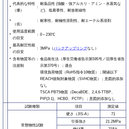
代表的な特性
耐薬品性 (強酸・強アルカリ・アミン・水蒸気な
＊
：
（優）
ど)、低着香性、耐放射線性
＊
：
耐寒性、耐極性溶剤性、耐エーテル系溶剤
（劣）
使用温度範囲
＊
：
0～230℃
の目安
最高耐圧性能
＊
：
3MPa（
バックアップリング
なし）
の目安
＊
含有物質等の
：
食品衛生法（厚生労働省告示第595号／旧厚生省告
法規制
示第370号）；適合
環境負荷物質（RoHS指令10物質）；閾値以下
REACH規制対象物質（SVHC物質）；意図的添加
なし
TSCA PBT5物質（DecaBDE、2,4,6-TTBP、
PIP(3:1)、HCBD、PCTP）；意図的添加なし
試験種類
項目
測定値
硬さ（JIS-A）
71
引張強さ
21.2MPa
常態物性試験
伸び率
218％