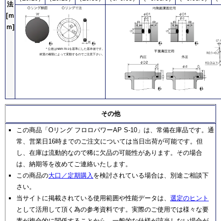
法
[ｍ
ｍ]
* 公差はNBR-70-1を基準にした基本値です。
材質の種類によって変動するのでご注意下さい。
その他
この商品「Oリング フロロパワーAP S-10」は、常備在庫品です。通
常、営業日16時までのご注文については当日出荷が可能です。但
し、在庫は流動的なので稀に欠品の可能性があります。その場合
は、納期等を改めてご連絡いたします。
この商品の
大口／定期購入
を検討されている場合は、別途ご相談下
さい。
当サイトに掲載されている使用範囲や性能データは、
選定のヒント
として活用して頂く為の参考資料です。実際のご使用では様々な要
素が複合的に関係することから、一般的な仕様が該当しない場合が