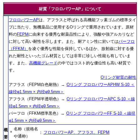
材質「フロロパワーAP」について
フロロパワーAP
は、アフラスと呼ばれる高機能フッ素ゴムの標準タイ
プに当たり、無機薬品に使用するOリングで重用されています。原材
料の
FEPM
に由来する優秀な耐薬品性により、強酸や強アルカリなど
に対して高い耐性を示します。また、耐アミン性に於いては
パーフロ
（FFKM）
を凌ぐ優秀な性能を保持しているほか、放射線に対する優
れた耐性といったゴム材質としては非常に珍しい性能も有していま
す。また、
高機能グレード
の中ではコスト的な優位性も高い材質で
す。
Oリング材質の耐性
アフラス（FEPM白色耐熱）→
Oリング フロロパワーAPHW S-10 ＜
線径φ1.5mm × 内径φ9.5mm＞
アフラス（FEPM半透明色）→
Oリング フロロパワーAPC S-10 ＜線
径φ1.5mm × 内径φ9.5mm＞
パーフロ（FFKM標準黒色）→
Oリング フロロパワーFF S-10 ＜線径
φ1.5mm × 内径φ9.5mm＞
名称（規格名
概
＊
：
フロロパワーAP、アフラス、FEPM
や通称）
要