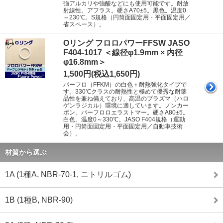
強アルカリや強酸などにも使用可能です。耐放
射線性。アフラス。硬さA70±5。黒色。温度0
～230℃。S規格（円筒面固定用・平面固定用／
省スペース）。
Oリング フロロパワーFFSW JASO
F404-1017 ＜線径φ1.9mm × 内径
φ16.8mm＞
1,500円(税込1,650円)
パーフロ（FFKM）の白色＋耐熱強化タイプで
す。330℃クラスの耐熱性と極めて優秀な耐薬
品性を兼ね備えており、高温のプラズマ（ハロ
ゲンラジカル）環境に適しています。ノンカー
ボン。パーフロロエラストマー。硬さA80±5。
白色。温度0～330℃。JASO F404規格（運動
用・円筒面固定用・平面固定用／自動車技術
会）。
材質から選ぶ
1A (1種A, NBR-70-1, ニトリルゴム)
1B (1種B, NBR-90)