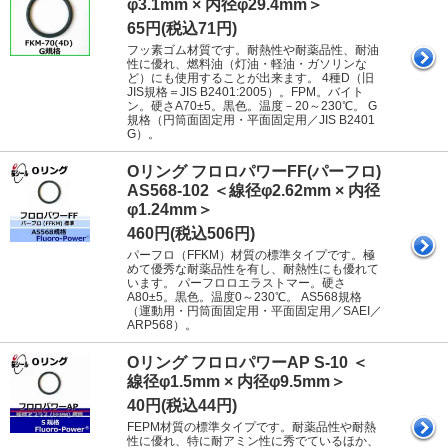
φ3.1mm × 内径φ29.4mm＞
65円(税込71円)
フッ素ゴム材質です。耐熱性や耐薬品性、耐油
性に優れ、燃料油（灯油・軽油・ガソリンな
ど）にも使用することが出来ます。 4種D（旧
JIS規格＝JIS B2401:2005）。FPM。バイト
ン。硬さA70±5。黒色。温度－20～230℃。 G
規格（円筒面固定用・平面固定用／JIS B2401
G）。
Oリング フロロパワーFF(パーフロ)
AS568-102 ＜線径φ2.62mm × 内径
φ1.24mm＞
460円(税込506円)
パーフロ（FFKM）材質の標準タイプです。極
めて優秀な耐薬品性を有し、耐熱性にも優れて
います。 パーフロロエラストマー。硬さ
A80±5。黒色。温度0～230℃。 AS568規格
（運動用・円筒面固定用・平面固定用／SAEI／
ARP568）。
Oリング フロロパワーAP S-10 ＜
線径φ1.5mm × 内径φ9.5mm＞
40円(税込44円)
FEPM材質の標準タイプです。耐薬品性や耐熱
性に優れ、特に耐アミン性に秀でているほか、