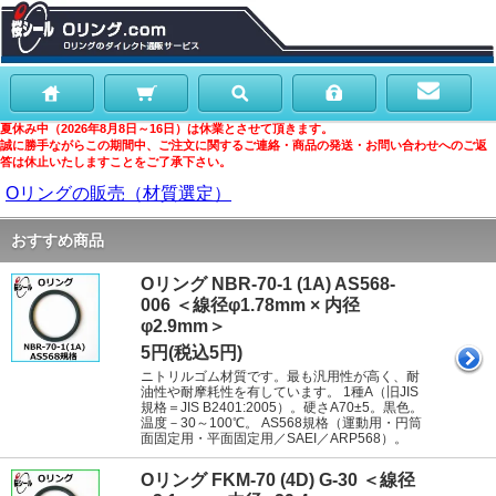
夏休み中（2026年8月8日～16日）は休業とさせて頂きます。
誠に勝手ながらこの期間中、ご注文に関するご連絡・商品の発送・お問い合わせへのご返
答は休止いたしますことをご了承下さい。
Oリングの販売（材質選定）
おすすめ商品
Oリング NBR-70-1 (1A) AS568-
006 ＜線径φ1.78mm × 内径
φ2.9mm＞
5円(税込5円)
ニトリルゴム材質です。最も汎用性が高く、耐
油性や耐摩耗性を有しています。 1種A（旧JIS
規格＝JIS B2401:2005）。硬さA70±5。黒色。
温度－30～100℃。 AS568規格（運動用・円筒
面固定用・平面固定用／SAEI／ARP568）。
Oリング FKM-70 (4D) G-30 ＜線径